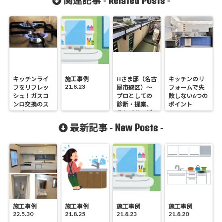
Related Posts
関連記事 -
-
キッチンライ
施工事例
Hさま邸（名古
キッチンのリ
21.8.23
フをリフレッ
屋市緑区）～
フォームで失
シュ！ガスコ
プロとしての
敗しない6つの
ンロ交換のス
診断・提案、
ポイント
スメ
そしてサービ
ス～
New Posts
最新記事 -
-
施工事例
施工事例
施工事例
施工事例
22.5.30
21.8.25
21.8.23
21.8.20