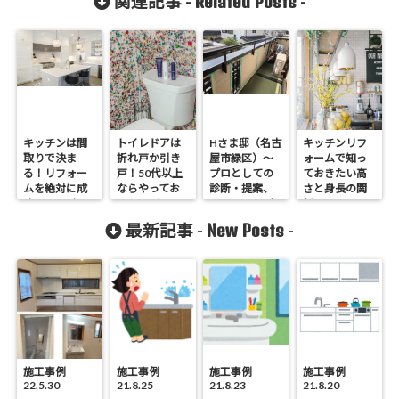
Related Posts
関連記事 -
-
キッチンは間
トイレドアは
Hさま邸（名古
キッチンリフ
取りで決ま
折れ戸か引き
屋市緑区）～
ォームで知っ
る！リフォー
戸！50代以上
プロとしての
ておきたい高
ムを絶対に成
ならやってお
診断・提案、
さと身長の関
功させるポイ
きたいバリア
そしてサービ
係
ント
フリー対策
ス～
New Posts
最新記事 -
-
施工事例
施工事例
施工事例
施工事例
22.5.30
21.8.25
21.8.23
21.8.20