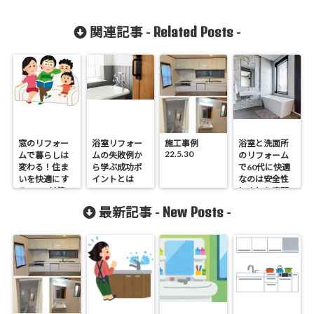
Related Posts
関連記事 -
-
窓のリフォー
浴室リフォー
施工事例
浴室と洗面所
22.5.30
ムで暮らしは
ムの失敗例か
のリフォーム
変わる！住ま
ら学ぶ成功ポ
で60代に快適
いを快適にす
イントとは
なのは安全性
る3つの対策
とゆとり空間
でした
New Posts
最新記事 -
-