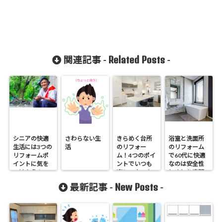
Related Posts
関連記事 -
-
シニアの快適
さわらない生
きらめく台所
浴室と洗面所
生活には3つの
活
のリフォー
のリフォーム
リフォームポ
ム！4つのポイ
で60代に快適
イントに気を
ントでいつも
なのは安全性
つけよう！
楽しいクッキ
とゆとり空間
ングを目指そ
でした
New Posts
最新記事 -
-
う