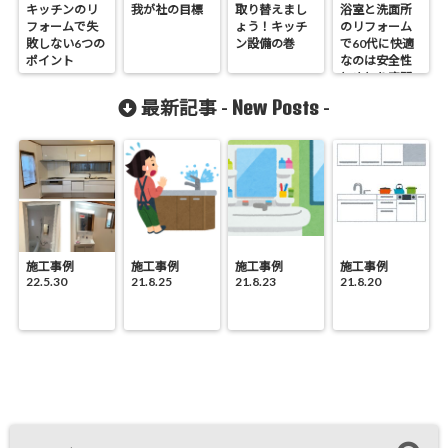
キッチンのリ
我が社の目標
取り替えまし
浴室と洗面所
フォームで失
ょう！キッチ
のリフォーム
敗しない6つの
ン設備の巻
で60代に快適
ポイント
なのは安全性
とゆとり空間
でした
New Posts
最新記事 -
-
施工事例
施工事例
施工事例
施工事例
22.5.30
21.8.25
21.8.23
21.8.20