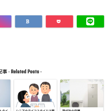
Related Posts
事 -
-
トタイ
シニアのライフスタイルは家
我が社の目標