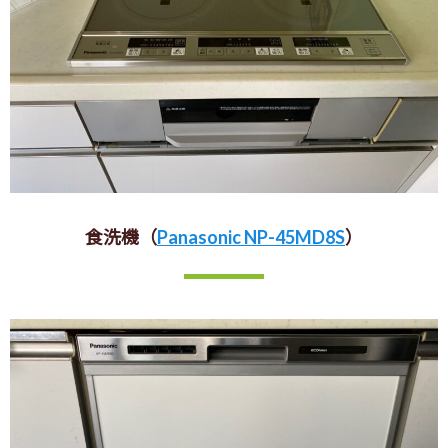
食洗機（
Panasonic NP-45MD8S
）