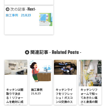
Next
次の記事 -
-
施工事例 21.8.23
Related Posts
関連記事 -
-
キッチンは間
施工事例
キッチンライ
キッチンリフ
21.8.25
取りで決ま
フをリフレッ
ォームで知っ
る！リフォー
シュ！ガスコ
ておきたい高
ムを絶対に成
ンロ交換のス
さと身長の関
功させるポイ
スメ
係