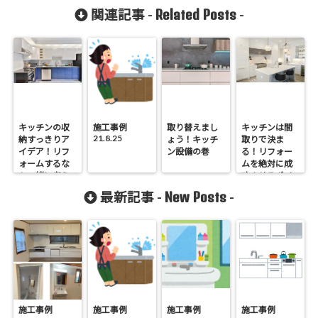
Related Posts
関連記事 -
-
キッチンの収
施工事例
取り替えまし
キッチンは間
21.8.25
納すっきりア
ょう！キッチ
取りで決ま
イデア！リフ
ン設備の巻
る！リフォー
ォームするな
ムを絶対に成
ら一緒に考え
功させるポイ
よう
ント
New Posts
最新記事 -
-
施工事例
施工事例
施工事例
施工事例