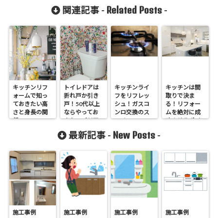
Related Posts
関連記事 -
-
キッチンリフ
トイレドアは
キッチンライ
キッチンは間
ォームで知っ
折れ戸か引き
フをリフレッ
取りで決ま
ておきたい高
戸！50代以上
シュ！ガスコ
る！リフォー
さと身長の関
ならやってお
ンロ交換のス
ムを絶対に成
係
きたいバリア
スメ
功させるポイ
フリー対策
ント
New Posts
最新記事 -
-
施工事例
施工事例
施工事例
施工事例