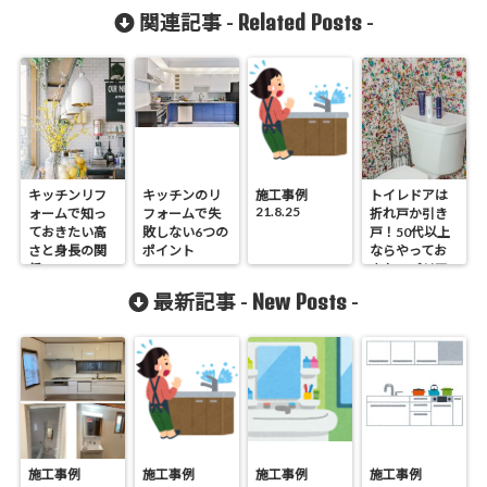
Related Posts
関連記事 -
-
キッチンリフ
キッチンのリ
施工事例
トイレドアは
21.8.25
ォームで知っ
フォームで失
折れ戸か引き
ておきたい高
敗しない6つの
戸！50代以上
さと身長の関
ポイント
ならやってお
係
きたいバリア
フリー対策
New Posts
最新記事 -
-
施工事例
施工事例
施工事例
施工事例